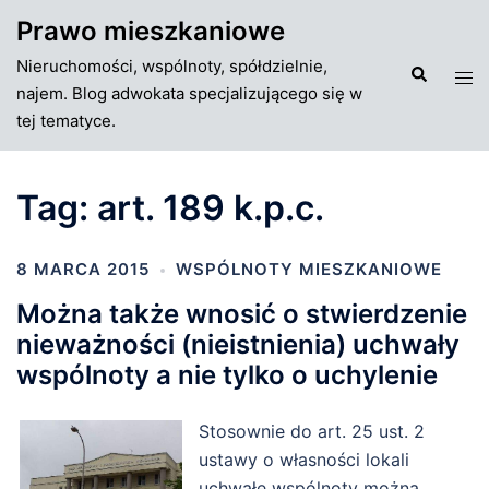
Przejdź
Prawo mieszkaniowe
do
Nieruchomości, wspólnoty, spółdzielnie,
treści
Szukaj
Tog
najem. Blog adwokata specjalizującego się w
men
tej tematyce.
Tag:
art. 189 k.p.c.
8 MARCA 2015
WSPÓLNOTY MIESZKANIOWE
Można także wnosić o stwierdzenie
nieważności (nieistnienia) uchwały
wspólnoty a nie tylko o uchylenie
Stosownie do art. 25 ust. 2
ustawy o własności lokali
uchwałę wspólnoty można