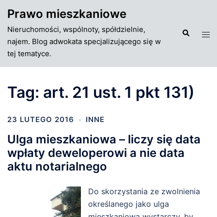
Przejdź
Prawo mieszkaniowe
do
Nieruchomości, wspólnoty, spółdzielnie,
treści
Szukaj
Tog
najem. Blog adwokata specjalizującego się w
men
tej tematyce.
Tag:
art. 21 ust. 1 pkt 131)
23 LUTEGO 2016
INNE
Ulga mieszkaniowa – liczy się data
wpłaty deweloperowi a nie data
aktu notarialnego
Do skorzystania ze zwolnienia
określanego jako ulga
mieszkaniowa wystarczy, by