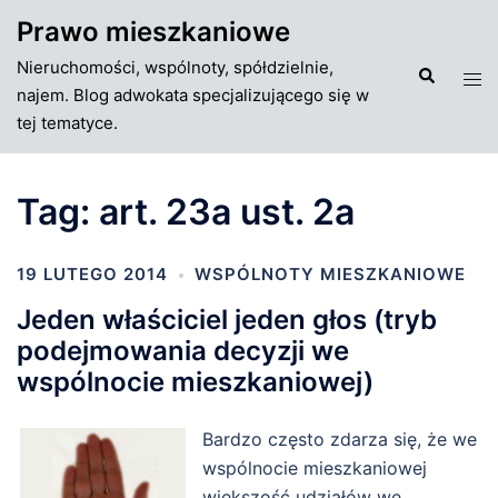
Przejdź
Prawo mieszkaniowe
do
Nieruchomości, wspólnoty, spółdzielnie,
treści
Szukaj
Tog
najem. Blog adwokata specjalizującego się w
men
tej tematyce.
Tag:
art. 23a ust. 2a
19 LUTEGO 2014
WSPÓLNOTY MIESZKANIOWE
Jeden właściciel jeden głos (tryb
podejmowania decyzji we
wspólnocie mieszkaniowej)
Bardzo często zdarza się, że we
wspólnocie mieszkaniowej
większość udziałów we