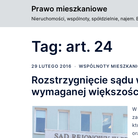
Przejdź
Prawo mieszkaniowe
do
Nieruchomości, wspólnoty, spółdzielnie, najem. 
treści
Tag:
art. 24
29 LUTEGO 2016
WSPÓLNOTY MIESZKAN
Rozstrzygnięcie sądu 
wymaganej większości w
W 
za
kt
or