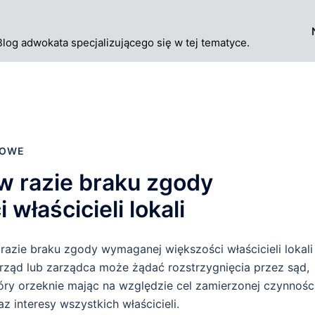
Blog adwokata specjalizującego się w tej tematyce.
IOWE
w razie braku zgody
łaścicieli lokali
razie braku zgody wymaganej większości właścicieli lokali
rząd lub zarządca może żądać rozstrzygnięcia przez sąd,
óry orzeknie mając na względzie cel zamierzonej czynnośc
az interesy wszystkich właścicieli.