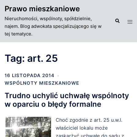
Przejdź
Prawo mieszkaniowe
do
Nieruchomości, wspólnoty, spółdzielnie,
treści
Szukaj
Tog
najem. Blog adwokata specjalizującego się w
men
tej tematyce.
Tag:
art. 25
16 LISTOPADA 2014
WSPÓLNOTY MIESZKANIOWE
Trudno uchylić uchwałę wspólnoty
w oparciu o błędy formalne
Choć zgodnie z art. 25 u.w.l.
właściciel lokalu może
zaskarżyć uchwałę do sądu z