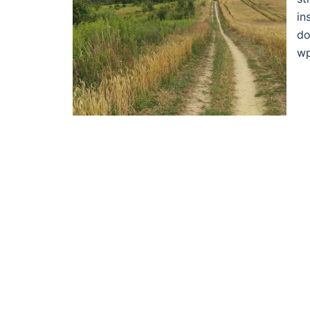
in
do
wp