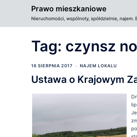
Przejdź
Prawo mieszkaniowe
do
Nieruchomości, wspólnoty, spółdzielnie, najem. 
treści
Tag:
czynsz n
16 SIERPNIA 2017
NAJEM LOKALU
Ustawa o Krajowym Z
Dn
li
Je
zm
po
st