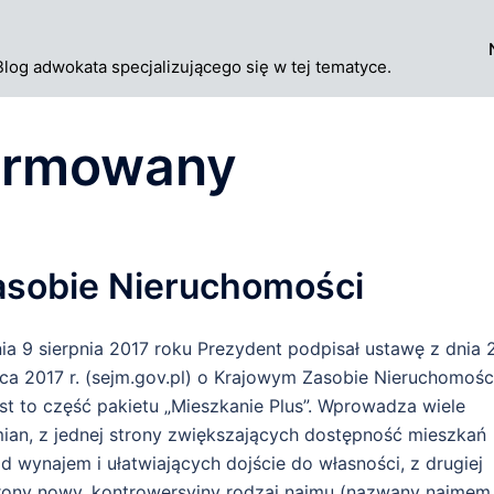
Blog adwokata specjalizującego się w tej tematyce.
ormowany
asobie Nieruchomości
ia 9 sierpnia 2017 roku Prezydent podpisał ustawę z dnia 
pca 2017 r. (sejm.gov.pl) o Krajowym Zasobie Nieruchomośc
st to część pakietu „Mieszkanie Plus”. Wprowadza wiele
ian, z jednej strony zwiększających dostępność mieszkań
d wynajem i ułatwiających dojście do własności, z drugiej
rony nowy, kontrowersyjny rodzaj najmu (nazwany najmem