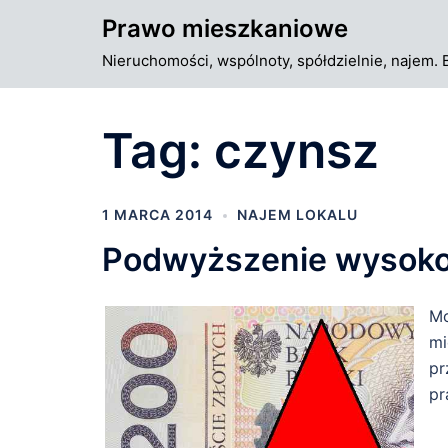
Przejdź
Prawo mieszkaniowe
do
Nieruchomości, wspólnoty, spółdzielnie, najem. 
treści
Tag:
czynsz
1 MARCA 2014
NAJEM LOKALU
Podwyższenie wysoko
Mo
mi
pr
pr