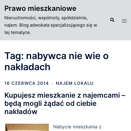
Przejdź
Prawo mieszkaniowe
do
Nieruchomości, wspólnoty, spółdzielnie,
treści
Szukaj
Tog
najem. Blog adwokata specjalizującego się w
men
tej tematyce.
Tag:
nabywca nie wie o
nakładach
16 CZERWCA 2014
NAJEM LOKALU
Kupujesz mieszkanie z najemcami –
będą mogli żądać od ciebie
nakładów
Nabycie mieszkania z