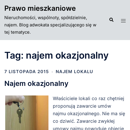
Przejdź
Prawo mieszkaniowe
do
Nieruchomości, wspólnoty, spółdzielnie,
treści
Szukaj
Tog
najem. Blog adwokata specjalizującego się w
men
tej tematyce.
Tag:
najem okazjonalny
7 LISTOPADA 2015
NAJEM LOKALU
Najem okazjonalny
Właściciele lokali co raz chętniej
proponują zawarcie umów
najmu okazjonalnego. Nie ma się
co dziwić. Zawarcie zwykłej
umowy najmu powoduje objęcie