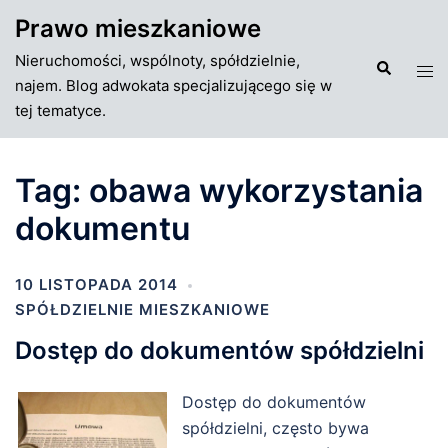
Przejdź
Prawo mieszkaniowe
do
Nieruchomości, wspólnoty, spółdzielnie,
treści
Szukaj
Tog
najem. Blog adwokata specjalizującego się w
men
tej tematyce.
Tag:
obawa wykorzystania
dokumentu
10 LISTOPADA 2014
SPÓŁDZIELNIE MIESZKANIOWE
Dostęp do dokumentów spółdzielni
Dostęp do dokumentów
spółdzielni, często bywa