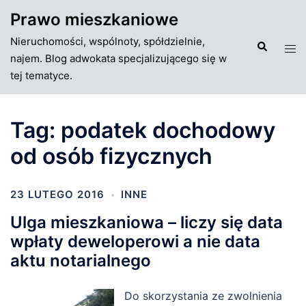
Przejdź
Prawo mieszkaniowe
do
Nieruchomości, wspólnoty, spółdzielnie,
treści
Szukaj
Tog
najem. Blog adwokata specjalizującego się w
men
tej tematyce.
Tag:
podatek dochodowy
od osób fizycznych
23 LUTEGO 2016
INNE
Ulga mieszkaniowa – liczy się data
wpłaty deweloperowi a nie data
aktu notarialnego
Do skorzystania ze zwolnienia