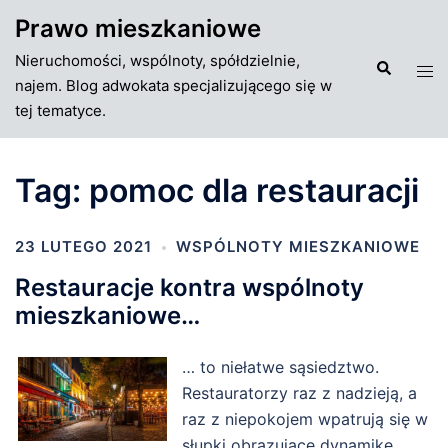
Przejdź
Prawo mieszkaniowe
do
Nieruchomości, wspólnoty, spółdzielnie,
treści
Szukaj
Tog
najem. Blog adwokata specjalizującego się w
men
tej tematyce.
Tag:
pomoc dla restauracji
23 LUTEGO 2021
WSPÓLNOTY MIESZKANIOWE
Restauracje kontra wspólnoty
mieszkaniowe…
… to niełatwe sąsiedztwo.
Restauratorzy raz z nadzieją, a
raz z niepokojem wpatrują się w
słupki obrazujące dynamikę