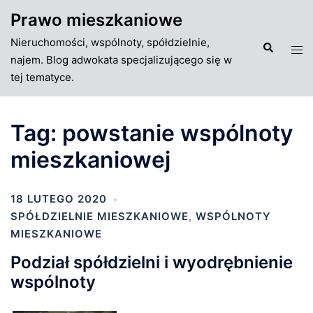
Przejdź
Prawo mieszkaniowe
do
Nieruchomości, wspólnoty, spółdzielnie,
treści
Szukaj
Tog
najem. Blog adwokata specjalizującego się w
men
tej tematyce.
Tag:
powstanie wspólnoty
mieszkaniowej
18 LUTEGO 2020
SPÓŁDZIELNIE MIESZKANIOWE
,
WSPÓLNOTY
MIESZKANIOWE
Podział spółdzielni i wyodrębnienie
wspólnoty