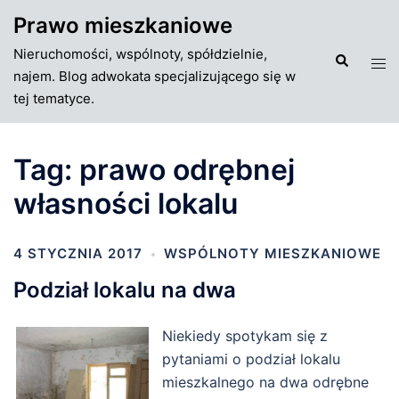
Przejdź
Prawo mieszkaniowe
do
Nieruchomości, wspólnoty, spółdzielnie,
treści
Szukaj
Tog
najem. Blog adwokata specjalizującego się w
men
tej tematyce.
Tag:
prawo odrębnej
własności lokalu
4 STYCZNIA 2017
WSPÓLNOTY MIESZKANIOWE
Podział lokalu na dwa
Niekiedy spotykam się z
pytaniami o podział lokalu
mieszkalnego na dwa odrębne