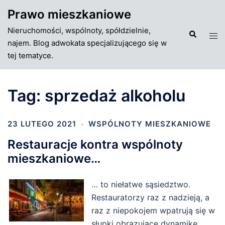
Przejdź
Prawo mieszkaniowe
do
Nieruchomości, wspólnoty, spółdzielnie,
treści
Szukaj
Tog
najem. Blog adwokata specjalizującego się w
men
tej tematyce.
Tag:
sprzedaż alkoholu
23 LUTEGO 2021
WSPÓLNOTY MIESZKANIOWE
Restauracje kontra wspólnoty
mieszkaniowe…
… to niełatwe sąsiedztwo.
Restauratorzy raz z nadzieją, a
raz z niepokojem wpatrują się w
słupki obrazujące dynamikę