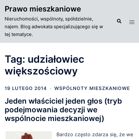
Przejdź
Prawo mieszkaniowe
do
Nieruchomości, wspólnoty, spółdzielnie,
treści
Szukaj
Tog
najem. Blog adwokata specjalizującego się w
men
tej tematyce.
Tag:
udziałowiec
większościowy
19 LUTEGO 2014
WSPÓLNOTY MIESZKANIOWE
Jeden właściciel jeden głos (tryb
podejmowania decyzji we
wspólnocie mieszkaniowej)
Bardzo często zdarza się, że we