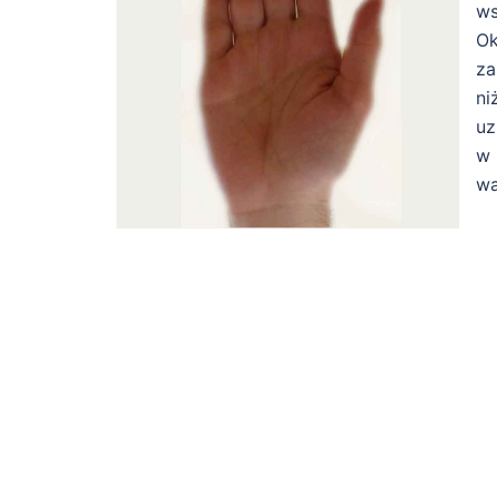
ws
Ok
za
ni
uz
w 
wa