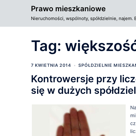
Przejdź
Prawo mieszkaniowe
do
Nieruchomości, wspólnoty, spółdzielnie, najem. 
treści
Tag:
większoś
7 KWIETNIA 2014
SPÓŁDZIELNIE MIESZK
Kontrowersje przy lic
się w dużych spółdzie
Na
mi
cz
li