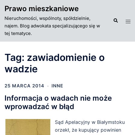
Przejdź
Prawo mieszkaniowe
do
Nieruchomości, wspólnoty, spółdzielnie,
treści
Szukaj
Tog
najem. Blog adwokata specjalizującego się w
men
tej tematyce.
Tag:
zawiadomienie o
wadzie
25 MARCA 2014
INNE
Informacja o wadach nie może
wprowadzać w błąd
Sąd Apelacyjny w Białymstoku
orzekł, że kupujący powinien