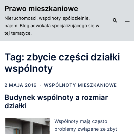
Przejdź
Prawo mieszkaniowe
do
Nieruchomości, wspólnoty, spółdzielnie,
treści
Szukaj
Tog
najem. Blog adwokata specjalizującego się w
men
tej tematyce.
Tag:
zbycie części działki
wspólnoty
2 MAJA 2016
WSPÓLNOTY MIESZKANIOWE
Budynek wspólnoty a rozmiar
działki
Wspólnoty mają często
problemy związane ze zbyt