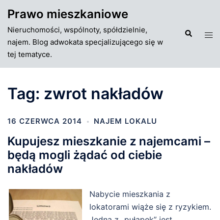
Przejdź
Prawo mieszkaniowe
do
Nieruchomości, wspólnoty, spółdzielnie,
treści
Szukaj
Tog
najem. Blog adwokata specjalizującego się w
men
tej tematyce.
Tag:
zwrot nakładów
16 CZERWCA 2014
NAJEM LOKALU
Kupujesz mieszkanie z najemcami –
będą mogli żądać od ciebie
nakładów
Nabycie mieszkania z
lokatorami wiąże się z ryzykiem.
Jedną z „pułapek” jest