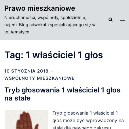
Przejdź
Prawo mieszkaniowe
do
Nieruchomości, wspólnoty, spółdzielnie,
treści
Szukaj
Tog
najem. Blog adwokata specjalizującego się w
men
tej tematyce.
Tag:
1 właściciel 1 głos
10 STYCZNIA 2018
WSPÓLNOTY MIESZKANIOWE
Tryb głosowania 1 właściciel 1 głos
na stałe
Tryb głosowania 1 właściciel 1
głos może być wprowadzony na
stałe dla pewnego zakresu