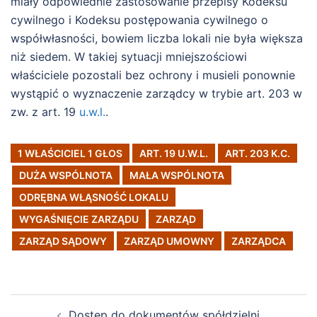
miały odpowiednie zastosowanie przepisy Kodeksu
cywilnego i Kodeksu postępowania cywilnego o
współwłasności, bowiem liczba lokali nie była większa
niż siedem. W takiej sytuacji mniejszościowi
właściciele pozostali bez ochrony i musieli ponownie
wystąpić o wyznaczenie zarządcy w trybie art. 203 w
zw. z art. 19
u.w.l.
.
1 WŁAŚCICIEL 1 GŁOS
ART. 19 U.W.L.
ART. 203 K.C.
DUŻA WSPÓLNOTA
MAŁA WSPÓLNOTA
ODRĘBNA WŁĄSNOŚĆ LOKALU
WYGAŚNIĘCIE ZARZĄDU
ZARZĄD
ZARZĄD SĄDOWY
ZARZĄD UMOWNY
ZARZĄDCA
Post
Dostęp do dokumentów spółdzielni