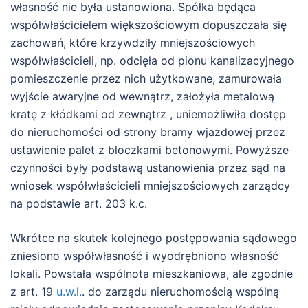
własność nie była ustanowiona. Spółka będąca
współwłaścicielem większościowym dopuszczała się
zachowań, które krzywdziły mniejszościowych
współwłaścicieli, np. odcięła od pionu kanalizacyjnego
pomieszczenie przez nich użytkowane, zamurowała
wyjście awaryjne od wewnątrz, założyła metalową
kratę z kłódkami od zewnątrz , uniemożliwiła dostęp
do nieruchomości od strony bramy wjazdowej przez
ustawienie palet z bloczkami betonowymi. Powyższe
czynności były podstawą ustanowienia przez sąd na
wniosek współwłaścicieli mniejszościowych zarządcy
na podstawie art. 203 k.c.
Wkrótce na skutek kolejnego postępowania sądowego
zniesiono współwłasność i wyodrębniono własność
lokali. Powstała wspólnota mieszkaniowa, ale zgodnie
z art. 19
u.w.l.
. do zarządu nieruchomością wspólną