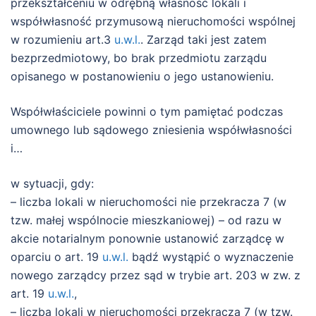
przekształceniu w odrębną własność lokali i
współwłasność przymusową nieruchomości wspólnej
w rozumieniu art.3
u.w.l.
. Zarząd taki jest zatem
bezprzedmiotowy, bo brak przedmiotu zarządu
opisanego w postanowieniu o jego ustanowieniu.
Współwłaściciele powinni o tym pamiętać podczas
umownego lub sądowego zniesienia współwłasności
i…
w sytuacji, gdy:
– liczba lokali w nieruchomości nie przekracza 7 (w
tzw. małej wspólnocie mieszkaniowej) – od razu w
akcie notarialnym ponownie ustanowić zarządcę w
oparciu o art. 19
u.w.l.
bądź wystąpić o wyznaczenie
nowego zarządcy przez sąd w trybie art. 203 w zw. z
art. 19
u.w.l.
,
– liczba lokali w nieruchomości przekracza 7 (w tzw.