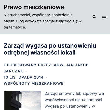
Przejdź
Prawo mieszkaniowe
do
Nieruchomości, wspólnoty, spółdzielnie,
treści
Szukaj
Tog
najem. Blog adwokata specjalizującego się w
men
tej tematyce.
Zarząd wygasa po ustanowieniu
odrębnej własności lokali
OPUBLIKOWANY PRZEZ:
ADW. JAN JAKUB
JAŃCZAK
10 LISTOPADA 2014
WSPÓLNOTY MIESZKANIOWE
Zarząd umowny lub sądowy we
współwłasności nieruchomości
wygasa po ustanowieniu w