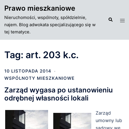
Przejdź
Prawo mieszkaniowe
do
Nieruchomości, wspólnoty, spółdzielnie,
treści
Szukaj
Tog
najem. Blog adwokata specjalizującego się w
men
tej tematyce.
Tag:
art. 203 k.c.
10 LISTOPADA 2014
WSPÓLNOTY MIESZKANIOWE
Zarząd wygasa po ustanowieniu
odrębnej własności lokali
Zarząd
umowny lub
sądowy we