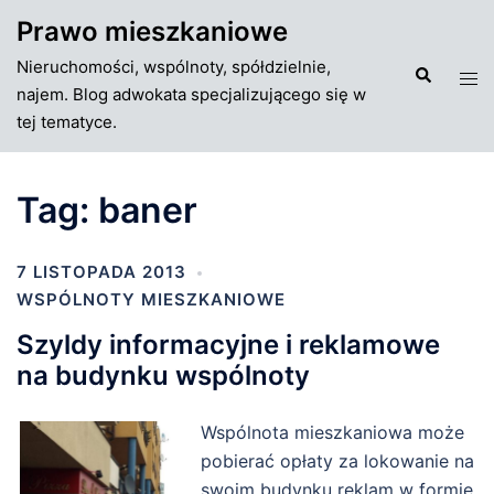
Przejdź
Prawo mieszkaniowe
do
Nieruchomości, wspólnoty, spółdzielnie,
treści
Szukaj
Tog
najem. Blog adwokata specjalizującego się w
men
tej tematyce.
Tag:
baner
7 LISTOPADA 2013
WSPÓLNOTY MIESZKANIOWE
Szyldy informacyjne i reklamowe
na budynku wspólnoty
Wspólnota mieszkaniowa może
pobierać opłaty za lokowanie na
swoim budynku reklam w formie