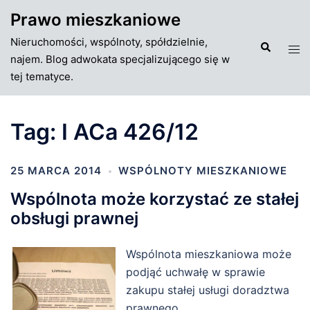
Przejdź
Prawo mieszkaniowe
do
Nieruchomości, wspólnoty, spółdzielnie,
treści
Szukaj
Tog
najem. Blog adwokata specjalizującego się w
men
tej tematyce.
Tag:
I ACa 426/12
25 MARCA 2014
WSPÓLNOTY MIESZKANIOWE
Wspólnota może korzystać ze stałej
obsługi prawnej
Wspólnota mieszkaniowa może
podjąć uchwałę w sprawie
zakupu stałej usługi doradztwa
prawnego.