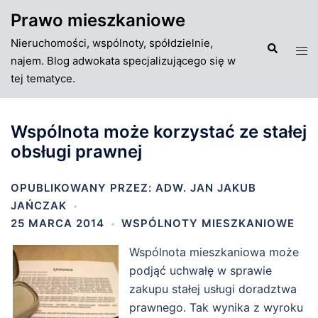
Przejdź
Prawo mieszkaniowe
do
Nieruchomości, wspólnoty, spółdzielnie,
treści
Szukaj
Tog
najem. Blog adwokata specjalizującego się w
men
tej tematyce.
Wspólnota może korzystać ze stałej
obsługi prawnej
OPUBLIKOWANY PRZEZ:
ADW. JAN JAKUB
JAŃCZAK
25 MARCA 2014
WSPÓLNOTY MIESZKANIOWE
Wspólnota mieszkaniowa może
podjąć uchwałę w sprawie
zakupu stałej usługi doradztwa
prawnego.
Tak wynika z wyroku