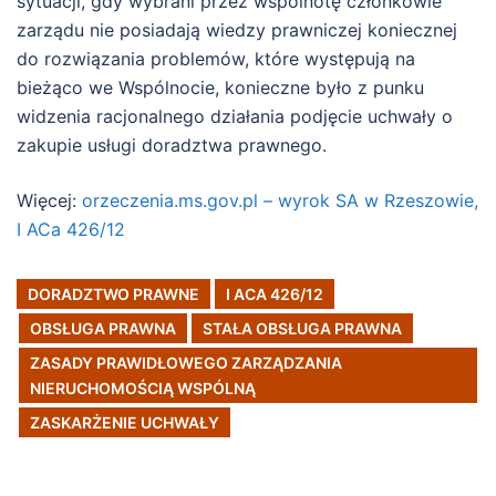
sytuacji, gdy wybrani przez wspólnotę członkowie
zarządu nie posiadają wiedzy prawniczej koniecznej
do rozwiązania problemów, które występują na
bieżąco we Wspólnocie, konieczne było z punku
widzenia racjonalnego działania podjęcie uchwały o
zakupie usługi doradztwa prawnego.
Więcej:
orzeczenia.ms.gov.pl – wyrok SA w Rzeszowie,
I ACa 426/12
DORADZTWO PRAWNE
I ACA 426/12
OBSŁUGA PRAWNA
STAŁA OBSŁUGA PRAWNA
ZASADY PRAWIDŁOWEGO ZARZĄDZANIA
NIERUCHOMOŚCIĄ WSPÓLNĄ
ZASKARŻENIE UCHWAŁY