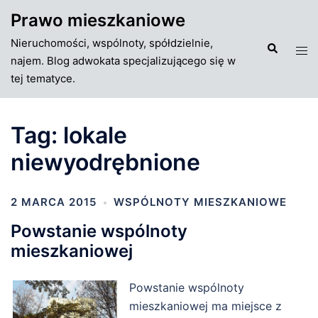
Przejdź
Prawo mieszkaniowe
do
Nieruchomości, wspólnoty, spółdzielnie,
treści
Szukaj
Tog
najem. Blog adwokata specjalizującego się w
men
tej tematyce.
Tag:
lokale
niewyodrębnione
2 MARCA 2015
WSPÓLNOTY MIESZKANIOWE
Powstanie wspólnoty
mieszkaniowej
Powstanie wspólnoty
mieszkaniowej ma miejsce z