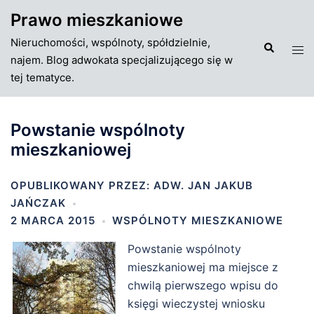
Przejdź
Prawo mieszkaniowe
do
Nieruchomości, wspólnoty, spółdzielnie,
treści
Szukaj
Tog
najem. Blog adwokata specjalizującego się w
men
tej tematyce.
Powstanie wspólnoty
mieszkaniowej
OPUBLIKOWANY PRZEZ:
ADW. JAN JAKUB
JAŃCZAK
2 MARCA 2015
WSPÓLNOTY MIESZKANIOWE
Powstanie wspólnoty
mieszkaniowej ma miejsce z
chwilą pierwszego wpisu do
księgi wieczystej wniosku