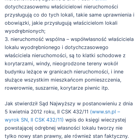
dotychczasowemu właścicielowi nieruchomości
przysługują co do tych lokali, takie same uprawnienia i
obowiązki, jakie przysługują właścicielom lokali
wyodrębnionych;
3. nieruchomość wspólna – współwłasność właściciela
lokalu wyodrębnionego i dotychczasowego
właściciela nieruchomości, są to klatki schodowe z
korytarzami, windy, nieogrodzone tereny wokół
budynku leżące w granicach nieruchomości, i inne
służące wszystkim mieszkańcom pomieszczenia,
rowerownie, suszarnie, korytarze piwnic itp.
Jak stwierdził Sąd Najwyższy w postanowieniu z dnia
5 kwietnia 2012 roku, II CSK 432/11
(www.sn.pl –
wyrok SN, II CSK 432/11)
wpis do księgi wieczystej
powstającej odrębnej własności lokalu tworzy nie
tylko nowy stan prawny, ale również stan faktyczny.