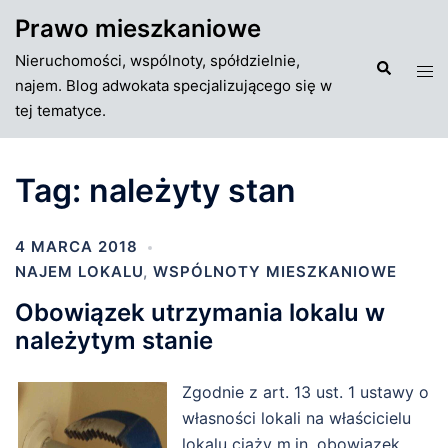
Przejdź
Prawo mieszkaniowe
do
Nieruchomości, wspólnoty, spółdzielnie,
treści
Szukaj
Tog
najem. Blog adwokata specjalizującego się w
men
tej tematyce.
Tag:
należyty stan
4 MARCA 2018
NAJEM LOKALU
,
WSPÓLNOTY MIESZKANIOWE
Obowiązek utrzymania lokalu w
należytym stanie
Zgodnie z art. 13 ust. 1 ustawy o
własności lokali na właścicielu
lokalu ciąży m.in. obowiązek