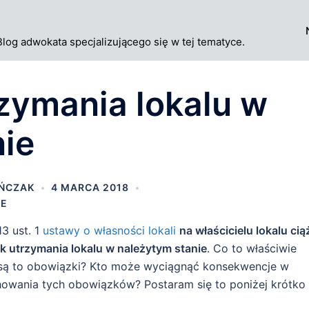
Blog adwokata specjalizującego się w tej tematyce.
zymania lokalu w
nie
AŃCZAK
4 MARCA 2018
WE
13 ust. 1
ustawy o własności lokali
na właścicielu lokalu cią
k utrzymania lokalu w należytym stanie
. Co to właściwie
 są to obowiązki? Kto może wyciągnąć konsekwencje w
owania tych obowiązków? Postaram się to poniżej krótko