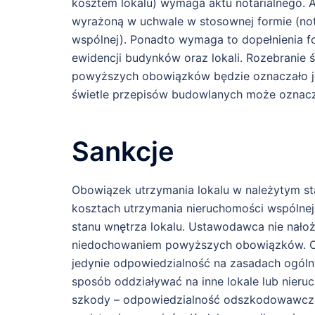
kosztem lokalu) wymaga aktu notarialnego. A
wyrażoną w uchwale w stosownej formie (not
wspólnej). Ponadto wymaga to dopełnienia f
ewidencji budynków oraz lokali. Rozebranie 
powyższych obowiązków będzie oznaczało jej
świetle przepisów budowlanych może oznac
Sankcje
Obowiązek utrzymania lokalu w należytym st
kosztach utrzymania nieruchomości wspólnej
stanu wnętrza lokalu. Ustawodawca nie nało
niedochowaniem powyższych obowiązków. O
jedynie odpowiedzialność na zasadach ogólny
sposób oddziaływać na inne lokale lub nie
szkody – odpowiedzialność odszkodowawczą 