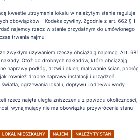
ą kwestie utrzymania lokalu w należytym stanie reguluje
tych obowiązków – Kodeks cywilny. Zgodnie z art. 662 § 1
ydać najemcy rzecz w stanie przydatnym do umówionego
czas trwania najmu.
ze zwykłym używaniem rzeczy obciążają najemcę. Art. 68
 nakłady. Otóż do drobnych nakładów, które obciążają
bne naprawy podłóg, drzwi i okien, malowanie ścian, podłó
jak również drobne naprawy instalacji i urządzeń
 światła, ogrzewania lokalu, dopływu i odpływu wody.
eli rzecz najęta uległa zniszczeniu z powodu okoliczności,
nosi, wynajmujący nie ma obowiązku przywrócenia stanu
LOKAL MIESZKALNY
NAJEM
NALEŻYTY STAN