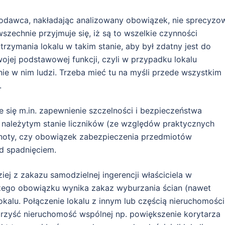
odawca, nakładając analizowany obowiązek, nie sprecyzo
wszechnie przyjmuje się, iż są to wszelkie czynności
trzymania lokalu w takim stanie, aby był zdatny jest do
wojej podstawowej funkcji, czyli w przypadku lokalu
ie w nim ludzi. Trzeba mieć tu na myśli przede wszystkim
.
się m.in. zapewnienie szczelności i bezpieczeństwa
w należytym stanie liczników (ze względów praktycznych
noty, czy obowiązek zabezpieczenia przedmiotów
d spadnięciem.
ej z zakazu samodzielnej ingerencji właściciela w
ego obowiązku wynika zakaz wyburzania ścian (nawet
okalu. Połączenie lokalu z innym lub częścią nieruchomości
orzyść nieruchomość wspólnej np. powiększenie korytarza