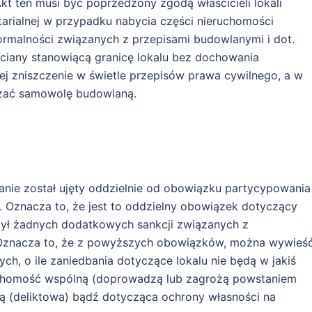
kt ten musi być poprzedzony zgodą właścicieli lokali
arialnej w przypadku nabycia części nieruchomości
ormalności związanych z przepisami budowlanymi i dot.
ściany stanowiącą granicę lokalu bez dochowania
 zniszczenie w świetle przepisów prawa cywilnego, a w
zać samowolę budowlaną.
anie został ujęty oddzielnie od obowiązku partycypowania
. Oznacza to, że jest to oddzielny obowiązek dotyczący
żył żadnych dodatkowych sankcji związanych z
znacza to, że z powyższych obowiązków, można wywieś
ch, o ile zaniedbania dotyczące lokalu nie będą w jakiś
ruchomość wspólną (doprowadzą lub zagrożą powstaniem
(deliktowa) bądź dotycząca ochrony własności na