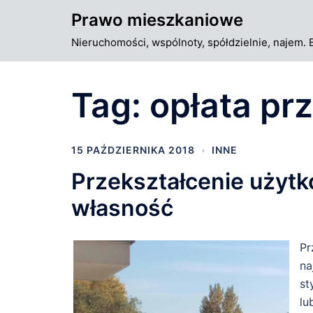
Przejdź
Prawo mieszkaniowe
do
Nieruchomości, wspólnoty, spółdzielnie, najem. 
treści
Tag:
opłata pr
15 PAŹDZIERNIKA 2018
INNE
Przekształcenie użyt
własność
Pr
na
st
lu