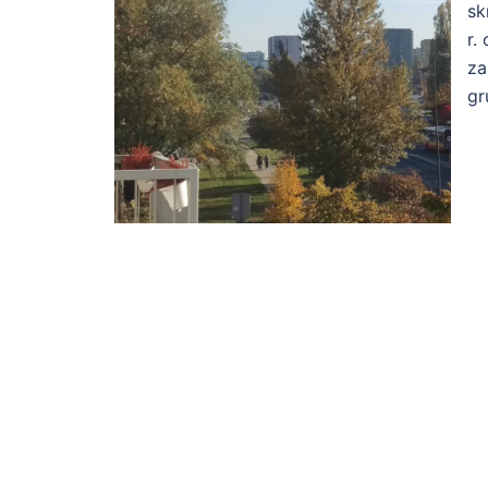
sk
r.
za
gr