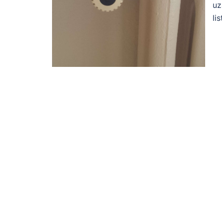
uz
li