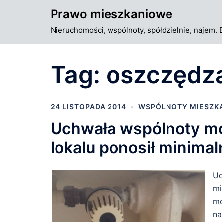
Przejdź
Prawo mieszkaniowe
do
Nieruchomości, wspólnoty, spółdzielnie, najem. 
treści
Tag:
oszczędza
24 LISTOPADA 2014
WSPÓLNOTY MIESZK
Uchwała wspólnoty mo
lokalu ponosił minima
Uc
mi
mo
na