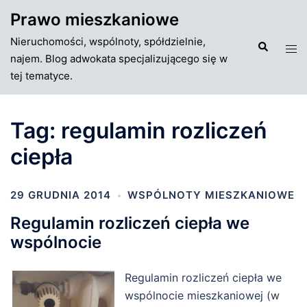
Przejdź
Prawo mieszkaniowe
do
Nieruchomości, wspólnoty, spółdzielnie,
treści
Szukaj
Tog
najem. Blog adwokata specjalizującego się w
men
tej tematyce.
Tag:
regulamin rozliczeń
ciepła
29 GRUDNIA 2014
WSPÓLNOTY MIESZKANIOWE
Regulamin rozliczeń ciepła we
wspólnocie
Regulamin rozliczeń ciepła we
wspólnocie mieszkaniowej (w