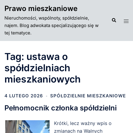
Przejdź
Prawo mieszkaniowe
do
Nieruchomości, wspólnoty, spółdzielnie,
treści
Szukaj
Tog
najem. Blog adwokata specjalizującego się w
men
tej tematyce.
Tag:
ustawa o
spółdzielniach
mieszkaniowych
4 LUTEGO 2026
SPÓŁDZIELNIE MIESZKANIOWE
Pełnomocnik członka spółdzielni
Krótki, lecz ważny wpis o
zmianach na Walnych