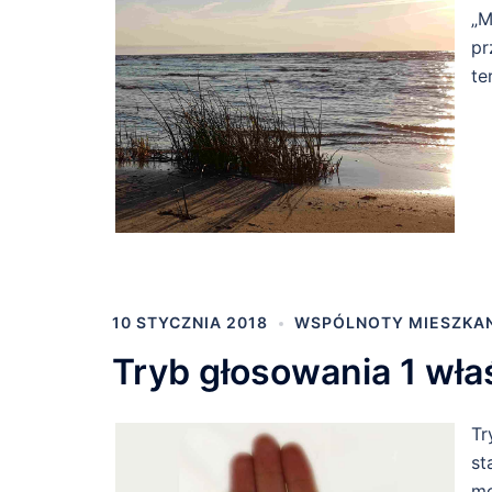
„M
pr
te
10 STYCZNIA 2018
WSPÓLNOTY MIESZKA
Tryb głosowania 1 właśc
Tr
st
mo