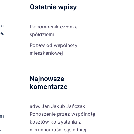
Ostatnie wpisy
ku
Pełnomocnik członka
e.
spółdzielni
Pozew od wspólnoty
mieszkaniowej
Najnowsze
komentarze
adw. Jan Jakub Jańczak
-
ą
Ponoszenie przez wspólnotę
ym
kosztów korzystania z
nieruchomości sąsiedniej
m