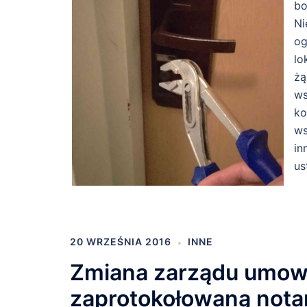
bo
Ni
og
lo
żą
ws
ko
ws
in
us
20 WRZEŚNIA 2016
INNE
Zmiana zarządu umow
zaprotokołowaną notar