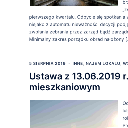
br
„z
pierwszego kwartału. Odbycie się spotkania
niejako z automatu nieważności decyzji podj
zwołania zebrania przez zarząd bądź zarządc
Minimalny zakres porządku obrad nałożony [
5 SIERPNIA 2019
INNE
,
NAJEM LOKALU
,
W
Ustawa z 13.06.2019 r
mieszkaniowym
Od
lu
ro
Pr