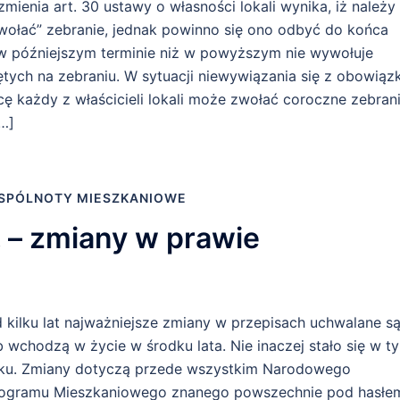
zmienia art. 30 ustawy o własności lokali wynika, iż należy
wołać” zebranie, jednak powinno się ono odbyć do końca
 w późniejszym terminie niż w powyższym nie wywołuje
ętych na zebraniu. W sytuacji niewywiązania się z obowiąz
ę każdy z właścicieli lokali może zwołać coroczne zebrani
…]
SPÓLNOTY MIESZKANIOWE
. – zmiany w prawie
 kilku lat najważniejsze zmiany w przepisach uchwalane s
b wchodzą w życie w środku lata. Nie inaczej stało się w t
ku. Zmiany dotyczą przede wszystkim Narodowego
ogramu Mieszkaniowego znanego powszechnie pod hasłe