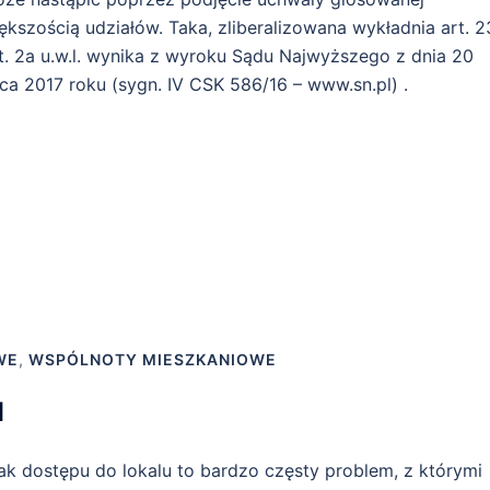
ększością udziałów. Taka, zliberalizowana wykładnia art. 2
t. 2a u.w.l. wynika z wyroku Sądu Najwyższego z dnia 20
pca 2017 roku (sygn. IV CSK 586/16 – www.sn.pl) .
WE
,
WSPÓLNOTY MIESZKANIOWE
u
ak dostępu do lokalu to bardzo częsty problem, z którymi