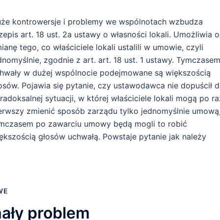
że kontrowersje i problemy we wspólnotach wzbudza
zepis art. 18 ust. 2a ustawy o własności lokali. Umożliwia 
ianę tego, co właściciele lokali ustalili w umowie, czyli
dnomyślnie, zgodnie z art. art. 18 ust. 1 ustawy. Tymczase
hwały w dużej wspólnocie podejmowane są większością
osów. Pojawia się pytanie, czy ustawodawca nie dopuścił 
radoksalnej sytuacji, w której właściciele lokali mogą po ra
erwszy zmienić sposób zarządu tylko jednomyślnie umową
mczasem po zawarciu umowy będą mogli to robić
ększością głosów uchwałą. Powstaje pytanie jak należy
WE
mały problem