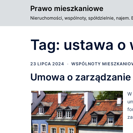
Przejdź
Prawo mieszkaniowe
do
Nieruchomości, wspólnoty, spółdzielnie, najem. 
treści
Tag:
ustawa o 
23 LIPCA 2024
WSPÓLNOTY MIESZKANIO
Umowa o zarządzanie
W 
um
fo
za