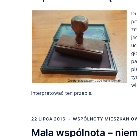
Du
pr
zm
je
uc
gł
pa
pi
ty
wi
interpretować ten przepis.
22 LIPCA 2016
WSPÓLNOTY MIESZKANIO
Mała wspólnota – nie