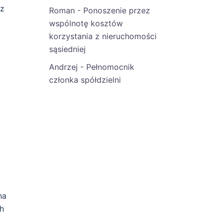
az
Roman
-
Ponoszenie przez
wspólnotę kosztów
korzystania z nieruchomości
sąsiedniej
Andrzej
-
Pełnomocnik
członka spółdzielni
na
h