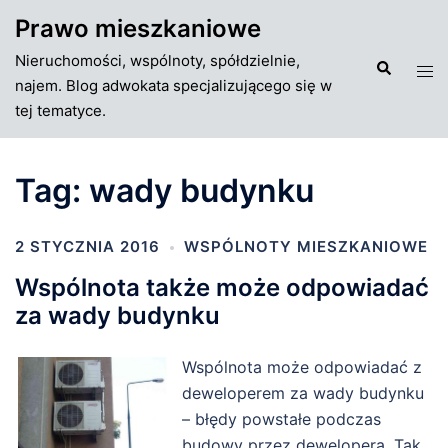
Przejdź
Prawo mieszkaniowe
do
Nieruchomości, wspólnoty, spółdzielnie,
treści
Szukaj
Tog
najem. Blog adwokata specjalizującego się w
men
tej tematyce.
Tag:
wady budynku
2 STYCZNIA 2016
WSPÓLNOTY MIESZKANIOWE
Wspólnota także może odpowiadać
za wady budynku
Wspólnota może odpowiadać z
deweloperem za wady budynku
– błędy powstałe podczas
budowy przez dewelopera. Tak