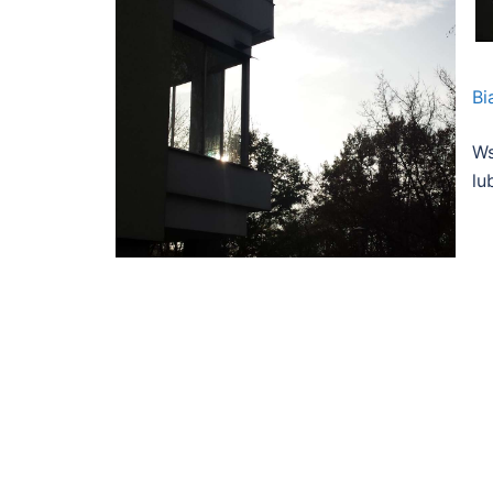
Bi
Ws
lu