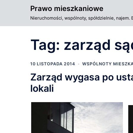
Przejdź
Prawo mieszkaniowe
do
Nieruchomości, wspólnoty, spółdzielnie, najem. 
treści
Tag:
zarząd s
10 LISTOPADA 2014
WSPÓLNOTY MIESZK
Zarząd wygasa po ust
lokali