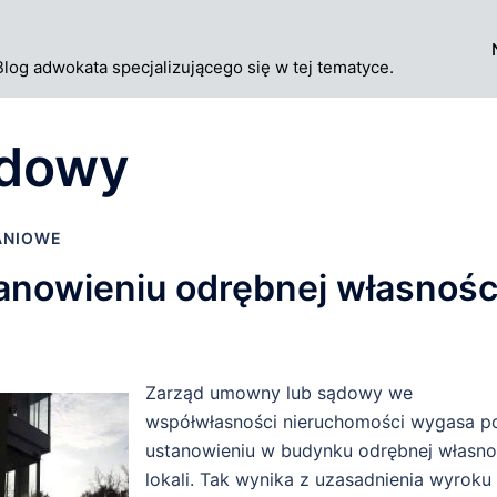
Blog adwokata specjalizującego się w tej tematyce.
ądowy
ANIOWE
anowieniu odrębnej własnośc
Zarząd umowny lub sądowy we
współwłasności nieruchomości wygasa p
ustanowieniu w budynku odrębnej własno
lokali. Tak wynika z uzasadnienia wyroku