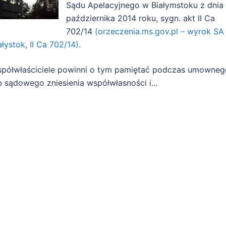
Sądu Apelacyjnego w Białymstoku z dnia
października 2014 roku, sygn. akt II Ca
702/14
(orzeczenia.ms.gov.pl – wyrok SA
ałystok, II Ca 702/14)
.
półwłaściciele powinni o tym pamiętać podczas umowneg
b sądowego zniesienia współwłasności i…