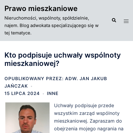
Przejdź
Prawo mieszkaniowe
do
Nieruchomości, wspólnoty, spółdzielnie,
treści
Szukaj
Tog
najem. Blog adwokata specjalizującego się w
men
tej tematyce.
Kto podpisuje uchwały wspólnoty
mieszkaniowej?
OPUBLIKOWANY PRZEZ:
ADW. JAN JAKUB
JAŃCZAK
15 LIPCA 2024
INNE
Uchwały podpisuje przede
wszystkim zarząd wspólnoty
mieszkaniowej. Zapraszam do
obejrzenia mojego nagrania na