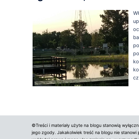
Wł
up
oc
ba
po
po
ko
ko
cz
©Treści i materiały użyte na blogu stanowią wyłąc
jego zgody. Jakakolwiek treść na blogu nie stanowi p