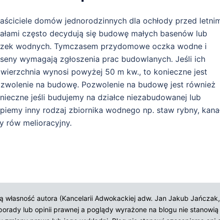
aściciele domów jednorodzinnych dla ochłody przed letnim
ałami często decydują się budowę małych basenów lub
zek wodnych. Tymczasem przydomowe oczka wodne i
seny wymagają zgłoszenia prac budowlanych. Jeśli ich
wierzchnia wynosi powyżej 50 m kw., to konieczne jest
zwolenie na budowę. Pozwolenie na budowę jest również
nieczne jeśli budujemy na działce niezabudowanej lub
piemy inny rodzaj zbiornika wodnego np. staw rybny, kanał
y rów melioracyjny.
zną własność autora (Kancelarii Adwokackiej adw. Jan Jakub Jańcz
orady lub opinii prawnej a poglądy wyrażone na blogu nie stanowią o