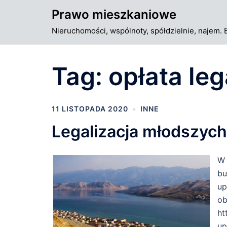
Przejdź
Prawo mieszkaniowe
do
Nieruchomości, wspólnoty, spółdzielnie, najem. 
treści
Tag:
opłata leg
11 LISTOPADA 2020
INNE
Legalizacja młodszyc
W 
bu
up
ob
ht
up