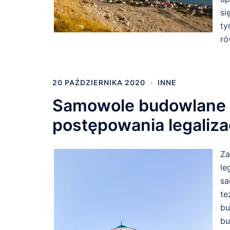
si
ty
ró
20 PAŹDZIERNIKA 2020
INNE
Samowole budowlane 
postępowania legaliz
Za
le
sa
te
bu
bu