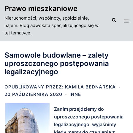
Przejdź
Prawo mieszkaniowe
do
Nieruchomości, wspólnoty, spółdzielnie,
treści
Szukaj
Tog
najem. Blog adwokata specjalizującego się w
men
tej tematyce.
Samowole budowlane – zalety
uproszczonego postępowania
legalizacyjnego
OPUBLIKOWANY PRZEZ:
KAMILA BEDNARSKA
20 PAŹDZIERNIKA 2020
INNE
Zanim przejdziemy do
uproszczonego postępowania
legalizacyjnego, wyjaśnimy
kiedy mamy do czynienia z