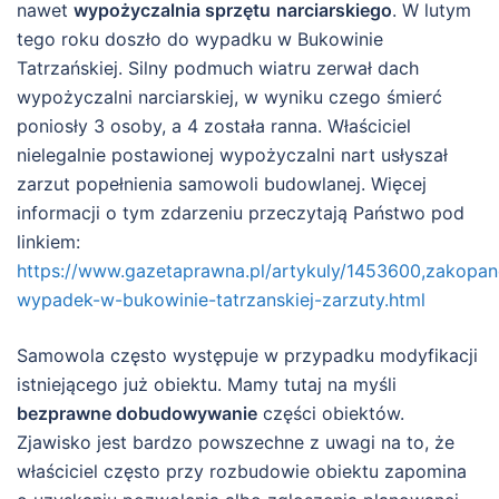
nawet
wypożyczalnia sprzętu
narciarskiego
. W lutym
tego roku doszło do wypadku w Bukowinie
Tatrzańskiej. Silny podmuch wiatru zerwał dach
wypożyczalni narciarskiej, w wyniku czego śmierć
poniosły 3 osoby, a 4 została ranna. Właściciel
nielegalnie postawionej wypożyczalni nart usłyszał
zarzut popełnienia samowoli budowlanej. Więcej
informacji o tym zdarzeniu przeczytają Państwo pod
linkiem:
https://www.gazetaprawna.pl/artykuly/1453600,zakopan
wypadek-w-bukowinie-tatrzanskiej-zarzuty.html
Samowola często występuje w przypadku modyfikacji
istniejącego już obiektu. Mamy tutaj na myśli
bezprawne dobudowywanie
części obiektów.
Zjawisko jest bardzo powszechne z uwagi na to, że
właściciel często przy rozbudowie obiektu zapomina