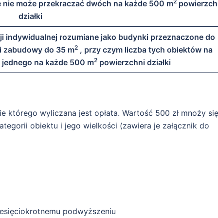
2
ce nie może przekraczać dwóch na każde 500 m
powierzch
działki
ji indywidualnej rozumiane jako budynki przeznaczone do
2
i zabudowy do 35 m
, przy czym liczba tych obiektów na
2
ć jednego na każde 500 m
powierzchni działki
ie którego wyliczana jest opłata. Wartość 500 zł mnoży si
egorii obiektu i jego wielkości (zawiera je załącznik do
iesięciokrotnemu podwyższeniu