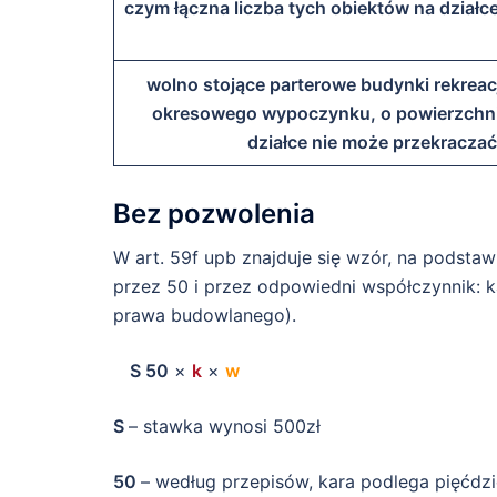
czym łączna liczba tych obiektów na dział
wolno stojące parterowe budynki rekreac
okresowego wypoczynku, o powierzchn
działce nie może przekracza
Bez pozwolenia
W art. 59f upb znajduje się wzór, na podstaw
przez 50 i przez odpowiedni współczynnik: kat
prawa budowlanego).
S
50
×
k
×
w
S
– stawka wynosi 500zł
50
– według przepisów, kara podlega pięćdz