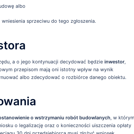
udowę albo
niesienia sprzeciwu do tego zgłoszenia.
stora
zędu, a o jego kontynuacji decydować będzie
inwestor
,
nowym przepisom mają oni istotny wpływ na wynik
tynuować albo zdecydować o rozbiórce danego obiektu.
owania
ostanowienie o wstrzymaniu robót budowlanych
, w który
iosku o legalizację oraz o konieczności uiszczenia opłaty
rzeciągu 30 dni przedsiębiorca musi złożyć wniosek