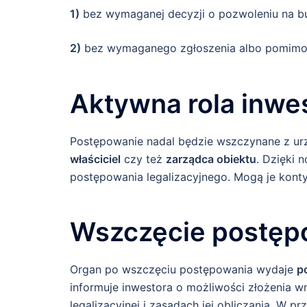
1)
bez wymaganej decyzji o pozwoleniu na b
2)
bez wymaganego zgłoszenia albo pomimo w
Aktywna rola inwe
Postępowanie nadal będzie wszczynane z ur
właściciel
czy też
zarządca obiektu
. Dzięki 
postępowania legalizacyjnego. Mogą je kon
Wszczęcie postęp
Organ po wszczęciu postępowania wydaje
p
informuje inwestora o możliwości złożenia wn
legalizacyjnej i zasadach jej obliczania. W p