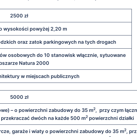
2500 zł
o wysokości powyżej 2,20 m
ódzkich oraz zatok parkingowych na tych drogach
ów osobowych do 10 stanowisk włącznie, sytuowane
bszarze Natura 2000
hitektury w miejscach publicznych
5000 zł
2
owe) – o powierzchni zabudowy do 35 m
, przy czym łącz
2
że przekraczać dwóch na każde 500 m
powierzchni działki
2
cze, garaże i wiaty o powierzchni zabudowy do 35 m
, pr