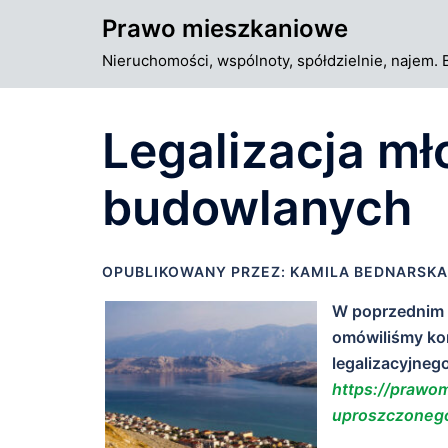
Przejdź
Prawo mieszkaniowe
do
Nieruchomości, wspólnoty, spółdzielnie, najem. 
treści
Legalizacja m
budowlanych
OPUBLIKOWANY PRZEZ:
KAMILA BEDNARSKA
W poprzednim 
omówiliśmy ko
legalizacyjneg
https://prawo
uproszczonego