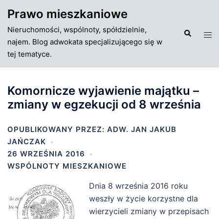
Przejdź
Prawo mieszkaniowe
do
Nieruchomości, wspólnoty, spółdzielnie,
treści
Szukaj
Tog
najem. Blog adwokata specjalizującego się w
men
tej tematyce.
Komornicze wyjawienie majątku –
zmiany w egzekucji od 8 września
OPUBLIKOWANY PRZEZ:
ADW. JAN JAKUB
JAŃCZAK
26 WRZEŚNIA 2016
WSPÓLNOTY MIESZKANIOWE
Dnia 8 września 2016 roku
weszły w życie korzystne dla
wierzycieli zmiany w przepisach