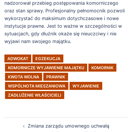
nadzorował przebieg postępowania komorniczego
oraz stan sprawy. Profesjonalny pełnomocnik pozwoli
wykorzystać do maksimum dotychczasowe i nowe
instytucje prawne. Jest to ważne w szczególności w
sytuacjach, gdy dłużnik okaże się nieuczciwy i nie
wyjawi nam swojego majątku.
ADWOKAT
EGZEKUCJA
KOMORNICZE WYJAWIENIE MAJĄTKU
KOMORNIK
KWOTA WOLNA
PRAWNIK
WSPÓLNOTA MIESZANIOWA
WYJAWIENIE
ZADŁUŻENIE WŁAŚCICIELI
Post
Zmiana zarządu umownego uchwałą
navigation