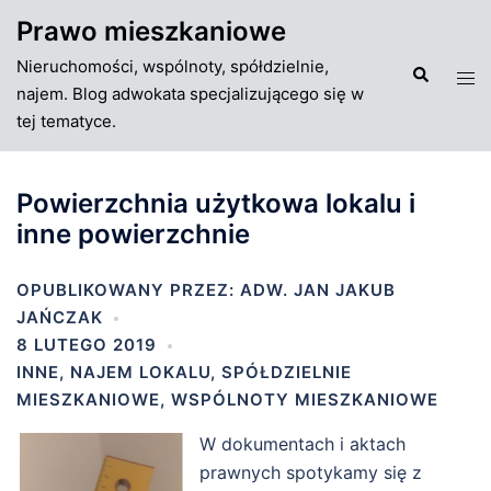
Przejdź
Prawo mieszkaniowe
do
Nieruchomości, wspólnoty, spółdzielnie,
treści
Szukaj
Tog
najem. Blog adwokata specjalizującego się w
men
tej tematyce.
Powierzchnia użytkowa lokalu i
inne powierzchnie
OPUBLIKOWANY PRZEZ:
ADW. JAN JAKUB
JAŃCZAK
8 LUTEGO 2019
INNE
,
NAJEM LOKALU
,
SPÓŁDZIELNIE
MIESZKANIOWE
,
WSPÓLNOTY MIESZKANIOWE
W dokumentach i aktach
prawnych spotykamy się z