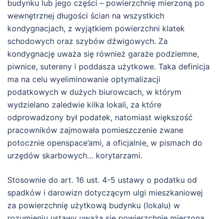
budynku lub jego części – powierzchnię mierzoną po
wewnętrznej długości ścian na wszystkich
kondygnacjach, z wyjątkiem powierzchni klatek
schodowych oraz szybów dźwigowych. Za
kondygnację uważa się również garaże podziemne,
piwnice, sutereny i poddasza użytkowe. Taka definicja
ma na celu wyeliminowanie optymalizacji
podatkowych w dużych biurowcach, w którym
wydzielano zaledwie kilka lokali, za które
odprowadzony był podatek, natomiast większość
pracowników zajmowała pomieszczenie zwane
potocznie openspace’ami, a oficjalnie, w pismach do
urzędów skarbowych… korytarzami.
Stosownie do art. 16 ust. 4-5 ustawy o podatku od
spadków i darowizn dotyczącym ulgi mieszkaniowej
za powierzchnię użytkową budynku (lokalu) w
rozumieniu ustawy uważa się powierzchnię mierzoną