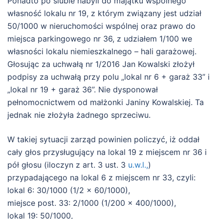
Ponadto po ślubie nabyli do majątku wspólnego
własność lokalu nr 19, z którym związany jest udział
50/1000 w nieruchomości wspólnej oraz prawo do
miejsca parkingowego nr 36, z udziałem 1/100 we
własności lokalu niemieszkalnego – hali garażowej.
Głosując za uchwałą nr 1/2016 Jan Kowalski złożył
podpisy za uchwałą przy polu „lokal nr 6 + garaż 33” i
„lokal nr 19 + garaż 36”. Nie dysponował
pełnomocnictwem od małżonki Janiny Kowalskiej. Ta
jednak nie złożyła żadnego sprzeciwu.
W takiej sytuacji zarząd powinien policzyć, iż oddał
cały głos przysługujący na lokal 19 z miejscem nr 36 i
pół głosu (iloczyn z art. 3 ust. 3
u.w.l.,
)
przypadającego na lokal 6 z miejscem nr 33, czyli:
lokal 6: 30/1000 (1/2 x 60/1000),
miejsce post. 33: 2/1000 (1/200 x 400/1000),
lokal 19: 50/1000,