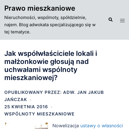
Przejdź
Prawo mieszkaniowe
do
Nieruchomości, wspólnoty, spółdzielnie,
treści
Szukaj
Tog
najem. Blog adwokata specjalizującego się w
men
tej tematyce.
Jak współwłaściciele lokali i
małżonkowie głosują nad
uchwałami wspólnoty
mieszkaniowej?
OPUBLIKOWANY PRZEZ:
ADW. JAN JAKUB
JAŃCZAK
25 KWIETNIA 2016
WSPÓLNOTY MIESZKANIOWE
Nowelizacja
ustawy o własności