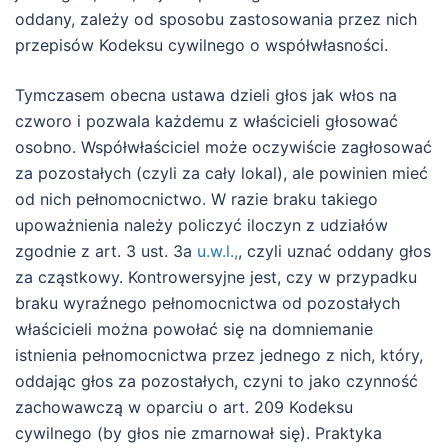
oddany, zależy od sposobu zastosowania przez nich
przepisów Kodeksu cywilnego o współwłasności.
Tymczasem obecna ustawa dzieli głos jak włos na
czworo i pozwala każdemu z właścicieli głosować
osobno. Współwłaściciel może oczywiście zagłosować
za pozostałych (czyli za cały lokal), ale powinien mieć
od nich pełnomocnictwo. W razie braku takiego
upoważnienia należy policzyć iloczyn z udziałów
zgodnie z art. 3 ust. 3a
u.w.l.,
, czyli uznać oddany głos
za cząstkowy. Kontrowersyjne jest, czy w przypadku
braku wyraźnego pełnomocnictwa od pozostałych
właścicieli można powołać się na domniemanie
istnienia pełnomocnictwa przez jednego z nich, który,
oddając głos za pozostałych, czyni to jako czynność
zachowawczą w oparciu o art. 209 Kodeksu
cywilnego (by głos nie zmarnował się). Praktyka