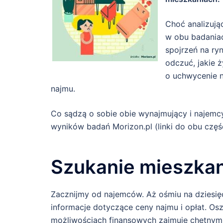
Choć analizują
w obu badaniac
spojrzeń na ry
odczuć, jakie 
o uchwycenie 
najmu.
Co sądzą o sobie obie wynajmujący i najemc
wyników badań Morizon.pl (linki do obu częś
Szukanie mieszkan
Zacznijmy od najemców. Aż ośmiu na dziesięc
informacje dotyczące ceny najmu i opłat. Os
możliwościach finansowych zajmuje chętnym z