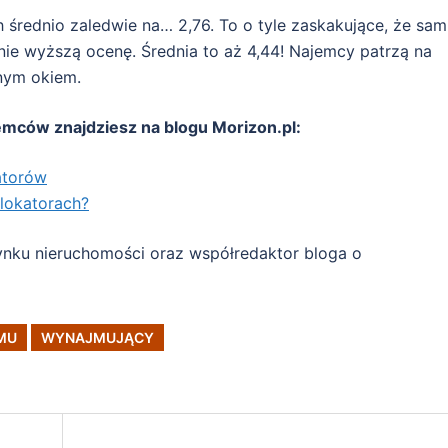
h średnio zaledwie na… 2,76. To o tyle zaskakujące, że sam
nie wyższą ocenę. Średnia to aż 4,44! Najemcy patrzą na
lnym okiem.
jemców znajdziesz na blogu Morizon.pl:
atorów
lokatorach?
rynku nieruchomości oraz współredaktor bloga o
MU
WYNAJMUJĄCY