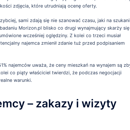
kości zdjęcia, które utrudniają ocenę oferty.
zybciej, sami zdają się nie szanować czasu, jaki na szukan
badaniu Morizon.pl blisko co drugi wynajmujący skarży się
 umówione wcześniej oględziny. Z kolei co trzeci musiał
tencjalny najemca zmienił zdanie tuż przed podpisaniem
 51% najemców uważa, że ceny mieszkań na wynajem są zb
olei co piąty właściciel twierdzi, że podczas negocjacji
realne warunki.
mcy – zakazy i wizyty