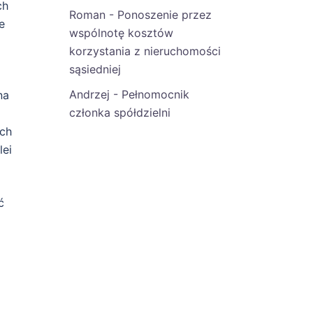
ch
Roman
-
Ponoszenie przez
e
wspólnotę kosztów
korzystania z nieruchomości
sąsiedniej
Andrzej
-
Pełnomocnik
na
członka spółdzielni
ych
lei
ć