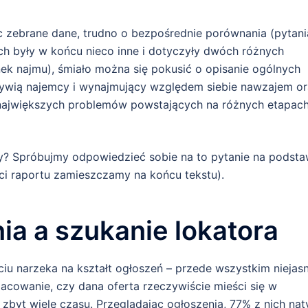
c zebrane dane, trudno o bezpośrednie porównania (pytani
h były w końcu nieco inne i dotyczyły dwóch różnych
nek najmu), śmiało można się pokusić o opisanie ogólnych
żywią najemcy i wynajmujący względem siebie nawzajem o
największych problemów powstających na różnych etapac
y? Spróbujmy odpowiedzieć sobie na to pytanie na podsta
ci raportu zamieszczamy na końcu tekstu).
ia a szukanie lokatora
iu narzeka na kształt ogłoszeń – przede wszystkim niejas
zacowanie, czy dana oferta rzeczywiście mieści się w
byt wiele czasu. Przeglądając ogłoszenia, 77% z nich nat