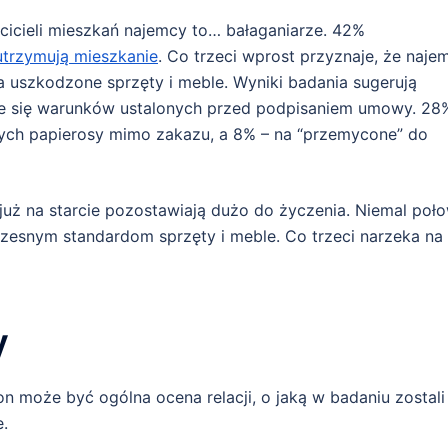
cicieli mieszkań najemcy to… bałaganiarze. 42%
utrzymują mieszkanie
. Co trzeci wprost przyznaje, że naje
na uszkodzone sprzęty i meble. Wyniki badania sugerują
uje się warunków ustalonych przed podpisaniem umowy. 28
ych papierosy mimo zakazu, a 8% – na “przemycone” do
ż na starcie pozostawiają dużo do życzenia. Niemal poł
łczesnym standardom sprzęty i meble. Co trzeci narzeka na
y
może być ogólna ocena relacji, o jaką w badaniu zostali
e.