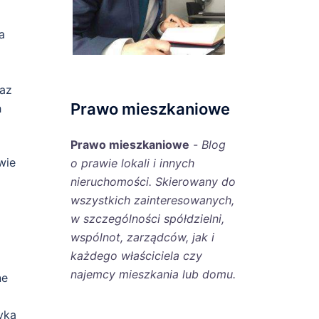
a
raz
Prawo mieszkaniowe
h
Prawo mieszkaniowe
-
Blog
wie
o prawie lokali i innych
nieruchomości. Skierowany do
wszystkich zainteresowanych,
w szczególności spółdzielni,
wspólnot, zarządców, jak i
każdego właściciela czy
najemcy mieszkania lub domu.
ne
yka