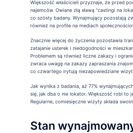
Większość właścicieli przyznaje, że przed po
najemców. Owiane złą sławą “castingi na loka
co szósty badany. Wynajmujący pozostają zw
również na profile na mediach społeczności
Znacznie więcej do życzenia pozostawia transp
zatajanie usterek i niedogodności w mieszka
Problemem są również liczne zakazy i ograni
zwraca uwagę na zakazy zapraszania znajom
co czwartego irytują niezapowiedziane wizyty
Jak wynika z badania, aż 77% wynajmującyc
się, jak dba o nie lokator. Większość robi to
Regularne, comiesięczne wizyty składa swoim
Stan wynajmowan