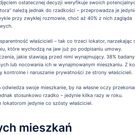
djęciem ostatecznej decyzji weryfikuje swoich potencjalny
tora” należą jednak do rzadkości – przeprowadza je jedyni
ykle przy zwykłej rozmowie, choć aż 40% z nich zagląda
owych.
arentność właścicieli – tak co trzeci lokator, narzekając 
niu, które wychodzą na jaw już po podpisaniu umowy.
czenia, jakie stawiają przed nimi wynajmujący. 38% badan
ych lub nocowania ich w wynajmowanym mieszkaniu. Z ko
 kontrolne i naruszanie prywatności ze strony właścicieli.
h odwiedza swoje mieszkanie, by na własne oczy przekona
 jednak stosunkowo rzadko – jedynie kilka razy w roku.
 lokatorom jedynie co szósty właściciel.
ych mieszkań