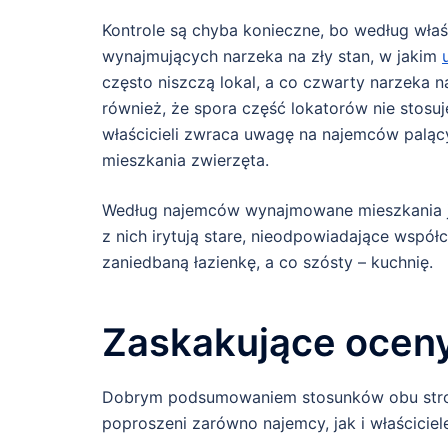
Kontrole są chyba konieczne, bo według właś
wynajmujących narzeka na zły stan, w jakim
często niszczą lokal, a co czwarty narzeka 
również, że spora część lokatorów nie stos
właścicieli zwraca uwagę na najemców paląc
mieszkania zwierzęta.
Według najemców wynajmowane mieszkania ju
z nich irytują stare, nieodpowiadające wspó
zaniedbaną łazienkę, a co szósty – kuchnię.
Zaskakujące ocen
Dobrym podsumowaniem stosunków obu stron 
poproszeni zarówno najemcy, jak i właściciel