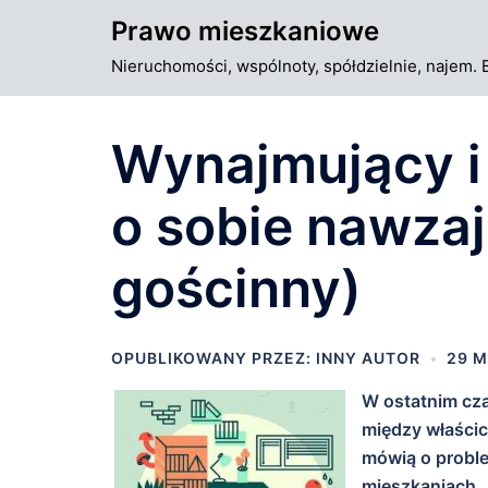
Przejdź
Prawo mieszkaniowe
do
Nieruchomości, wspólnoty, spółdzielnie, najem. 
treści
Wynajmujący i
o sobie nawza
gościnny)
OPUBLIKOWANY PRZEZ:
INNY AUTOR
29 M
W ostatnim cza
między właścic
mówią o probl
mieszkaniach.