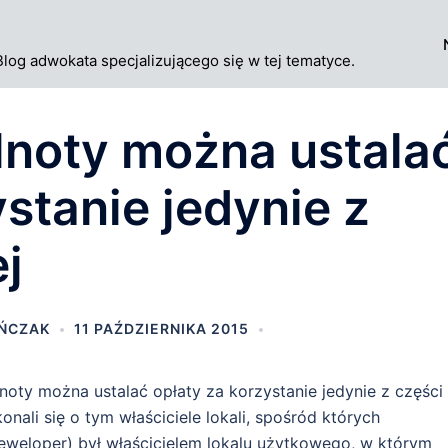
Blog adwokata specjalizującego się w tej tematyce.
noty można ustala
ystanie jedynie z
j
AŃCZAK
11 PAŹDZIERNIKA 2015
oty można ustalać opłaty za korzystanie jedynie z części
onali się o tym właściciele lokali, spośród których
weloper) był właścicielem lokalu użytkowego, w którym