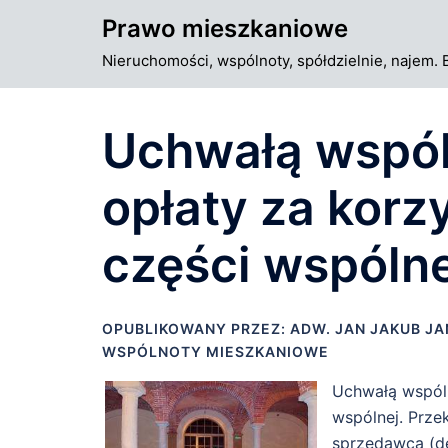
Przejdź
Prawo mieszkaniowe
do
Nieruchomości, wspólnoty, spółdzielnie, najem. 
treści
Uchwałą wspól
opłaty za korz
części wspólne
OPUBLIKOWANY PRZEZ:
ADW. JAN JAKUB J
WSPÓLNOTY MIESZKANIOWE
Uchwałą wspóln
wspólnej. Przek
sprzedawca (de