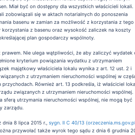
n. Miał być on dostępny dla wszystkich właścicieli lokali.
ali zobowiązali się w aktach notarialnych do ponoszenia
ania basenu w zamian za możliwość z korzystania z tego
 korzystania z basenu oraz wysokość zaliczek na koszty
określającej plan gospodarczy wspólnoty.
 z prawem. Nie ulega wątpliwości, że aby zaliczyć wydatek
ełnione kryterium powiązania wydatku z utrzymaniem
k majątkowy właściciela lokalu wynika z art. 12 ust. 2 i
związanych z utrzymaniem nieruchomości wspólnej w częś
 przychodach. Również art. 13 podkreśla, iż właściciel loka
rządu związanych z utrzymaniem nieruchomości wspólnej.
a sferą utrzymania nieruchomości wspólnej, nie mogą być
y zarządu.
dnia 8 lipca 2015 r.,
sygn. II C 40/13 (orzeczenia.ms.gov.p
żna przywołać także wyrok tego sądu z dnia 6 grudnia 2