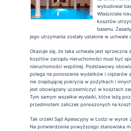
wybudował base
Właściciele lok
kosztów utrzym
basenu. Zasady
jego utrzymania zostały ustalone w uchwale 
Okazuje się, że taka uchwała jest sprzeczna
kosztów zarządu nieruchomości musi być sp
nieruchomości wspólnej. Podstawowy obowiąze
polega na ponoszenia wydatków i ciężarów 
nie znajdującej pokrycia w pożytkach i innych
jest obowiązany uczestniczyć w kosztach za
Tym samym wszelkie wydatki, które leżą poz
przedmiotem zaliczek ponoszonych na koszt
Tak orzekł Sąd Apelacyjny w Łodzi w wyrok z 
Na potwierdzenie powyższego stanowiska mo